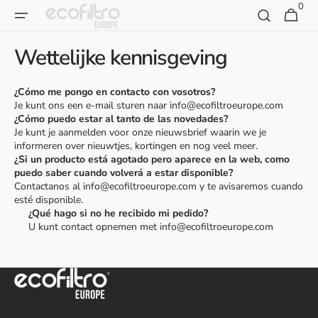
Overslaan
0
0
Winkelwage
naar
artikelen
inhoud
Wettelijke kennisgeving
¿Cómo me pongo en contacto con vosotros?
Je kunt ons een e-mail sturen naar info@ecofiltroeurope.com
¿Cómo puedo estar al tanto de las novedades?
Je kunt je aanmelden voor onze nieuwsbrief waarin we je
informeren over nieuwtjes, kortingen en nog veel meer.
¿Si un producto está agotado pero aparece en la web, como
puedo saber cuando volverá a estar disponible?
Contactanos al info@ecofiltroeurope.com y te avisaremos cuando
esté disponible.
¿Qué hago si no he recibido mi pedido?
U kunt contact opnemen met info@ecofiltroeurope.com