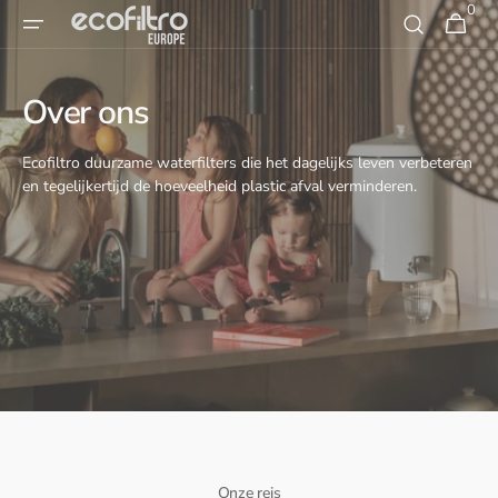
Overslaan
0
0
Winkelwage
naar
artikelen
inhoud
Over ons
Ecofiltro duurzame waterfilters die het dagelijks leven verbeteren
en tegelijkertijd de hoeveelheid plastic afval verminderen.
Onze reis