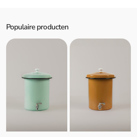
Populaire producten
Ecofiltro
Ecofiltro
waterfilter
waterfilter
5L
5L
-
-
Mintgroen
Geel