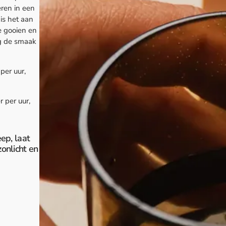
eren in een
is het aan
e gooien en
ig de smaak
 per uur,
r per uur,
ep, laat
zonlicht en