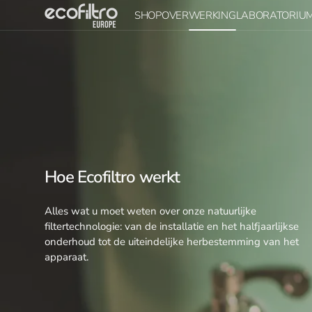
Overslaan
SHOP
OVER
WERKING
LABORATORIU
naar
inhoud
Ecofiltro 5L
Over Ecofiltro
Hoe het werkt
Ecofiltro 20L
Duurzaamheid Impact
Installatiegids
Ecofiltro Accessoires
Wereldwijde
Onderhoud
aanwezigheid
Ecofiltro Cadeaubon
Winkelen
Hoe Ecofiltro werkt
Alles wat u moet weten over onze natuurlijke
filtertechnologie: van de installatie en het halfjaarlijkse
onderhoud tot de uiteindelijke herbestemming van het
apparaat.